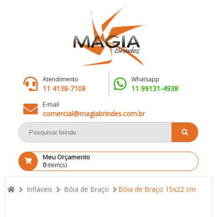
Atendimento
Whatsapp
11 4138-7108
11 99131-4938
E-mail
comercial@magiabrindes.com.br
Meu Orçamento
0
item(s)
Infláveis
Bóia de Braço
Bóia de Braço 15x22 cm