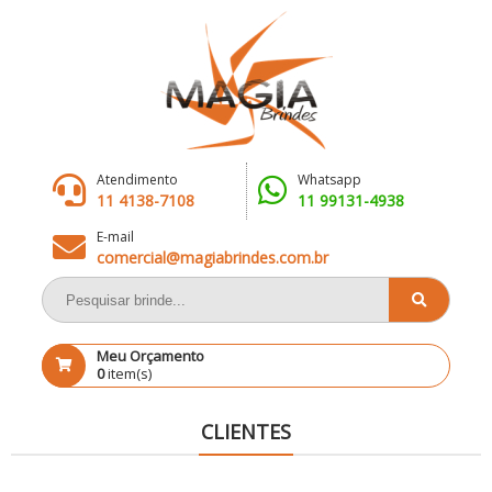
Atendimento
Whatsapp
11 4138-7108
11 99131-4938
E-mail
comercial@magiabrindes.com.br
Meu Orçamento
0
item(s)
CLIENTES