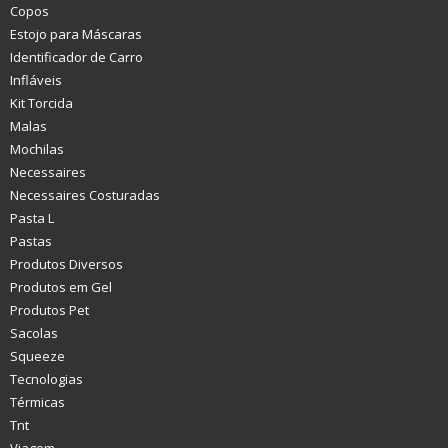
Copos
Estojo para Máscaras
Identificador de Carro
Infláveis
Kit Torcida
Malas
Mochilas
Necessaires
Necessaires Costuradas
Pasta L
Pastas
Produtos Diversos
Produtos em Gel
Produtos Pet
Sacolas
Squeeze
Tecnologias
Térmicas
Tnt