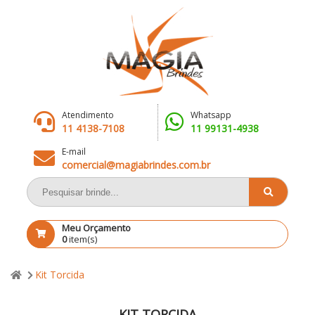
Atendimento
Whatsapp
11 4138-7108
11 99131-4938
E-mail
comercial@magiabrindes.com.br
Meu Orçamento
0
item(s)
Kit Torcida
KIT TORCIDA