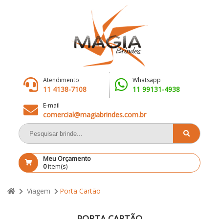
Atendimento
Whatsapp
11 4138-7108
11 99131-4938
E-mail
comercial@magiabrindes.com.br
Meu Orçamento
0
item(s)
Viagem
Porta Cartão
PORTA CARTÃO