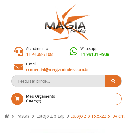
Atendimento
Whatsapp
11 4138-7108
11 99131-4938
E-mail
comercial@magiabrindes.com.br
Meu Orçamento
0
item(s)
Pastas
Estojo Zip Zap
Estojo Zip 15,5x22,5+04 cm.