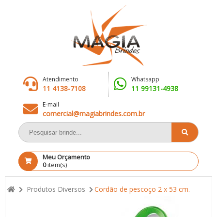
Atendimento
Whatsapp
11 4138-7108
11 99131-4938
E-mail
comercial@magiabrindes.com.br
Meu Orçamento
0
item(s)
Produtos Diversos
Cordão de pescoço 2 x 53 cm.