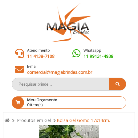
Atendimento
Whatsapp
11 4138-7108
11 99131-4938
E-mail
comercial@magiabrindes.com.br
Meu Orçamento
0
item(s)
Produtos em Gel
Bolsa Gel Gomo 17x14cm.