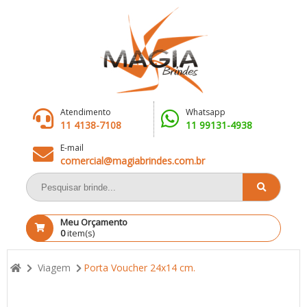
Atendimento
Whatsapp
11 4138-7108
11 99131-4938
E-mail
comercial@magiabrindes.com.br
Meu Orçamento
0
item(s)
Viagem
Porta Voucher 24x14 cm.